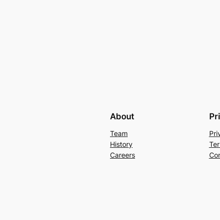
About
Pr
Team
Pri
History
Ter
Careers
Con